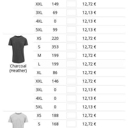
XXL
149
12,72 €
3XL
69
12,13 €
4XL
0
12,13 €
5XL
99
12,13 €
XS
220
12,72 €
S
353
12,72 €
M
199
12,72 €
L
199
12,72 €
Charcoal
(Heather)
XL
86
12,72 €
XXL
146
12,72 €
3XL
0
12,13 €
4XL
0
12,13 €
5XL
0
12,13 €
XS
188
12,72 €
S
168
12,72 €