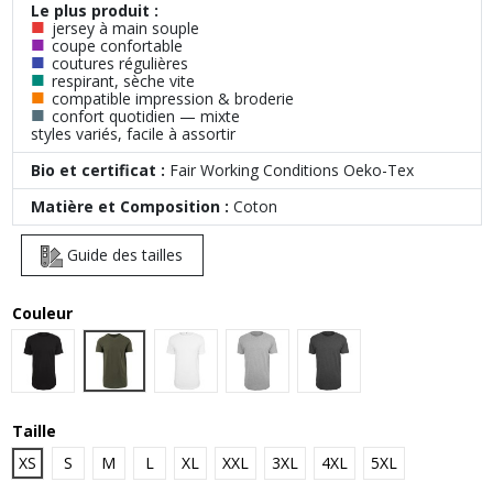
Le plus produit :
■
jersey à main souple
■
coupe confortable
■
coutures régulières
■
respirant, sèche vite
■
compatible impression & broderie
■
confort quotidien — mixte
styles variés, facile à assortir
Bio et certificat :
Fair Working Conditions Oeko-Tex
Matière et Composition :
Coton
Guide des tailles
Couleur
Olive
Black
White
Heather Grey
Charcoal (Heather)
Taille
XS
S
M
L
XL
XXL
3XL
4XL
5XL