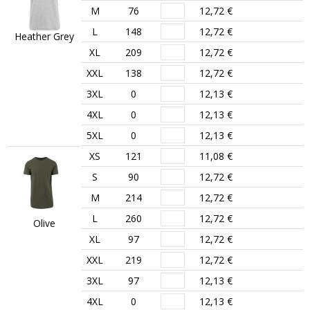
M
76
12,72 €
L
148
12,72 €
Heather Grey
XL
209
12,72 €
XXL
138
12,72 €
3XL
0
12,13 €
4XL
0
12,13 €
5XL
0
12,13 €
XS
121
11,08 €
S
90
12,72 €
M
214
12,72 €
L
260
12,72 €
Olive
XL
97
12,72 €
XXL
219
12,72 €
3XL
97
12,13 €
4XL
0
12,13 €