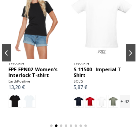
Tee-Shirt
Tee-Shirt
EPF-EPN02-Women's
S-11500--Imperial T-
Interlock T-shirt
Shirt
EarthPositive
SOL'S
13,20 €
5,87 €
+ 42