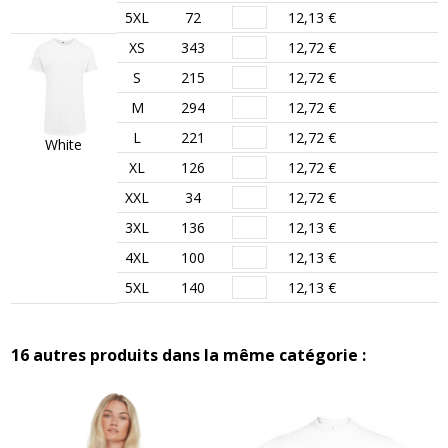
5XL
72
12,13 €
XS
343
12,72 €
S
215
12,72 €
M
294
12,72 €
L
221
12,72 €
White
XL
126
12,72 €
XXL
34
12,72 €
3XL
136
12,13 €
4XL
100
12,13 €
5XL
140
12,13 €
16 autres produits dans la même catégorie :