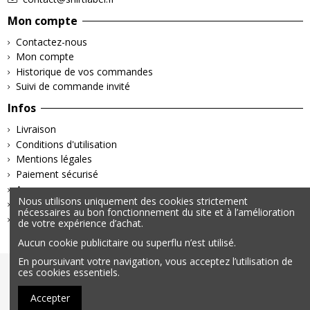
Mon compte
Contactez-nous
Mon compte
Historique de vos commandes
Suivi de commande invité
Infos
Livraison
Conditions d'utilisation
Mentions légales
Paiement sécurisé
A propos
Nous utilisons uniquement des cookies strictement
Retours & Remboursements
nécessaires au bon fonctionnement du site et à l’amélioration
Politique de confidentialité
de votre expérience d’achat.
Aucun cookie publicitaire ou superflu n’est utilisé.
En poursuivant votre navigation, vous acceptez l’utilisation de
© 2025 – Tous droits réservés | Données personnelles &
ces cookies essentiels.
Cookies | Mentions légales
Accepter