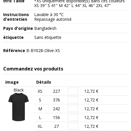
Info Taille
*XS uniquement disponible(s) dans ces couleurs
XS 39" S 41" M 42" L 44" XL 46" 2XL 47"
Instructions
Lavable à 30 °C
d'entretien
Repassage autorisé
Pays d'origine
Bangladesh
étiquette
Sans étiquette
Référence
B-BY028-Olive-XS
Commandez vos produits
image
Détails
Black
XS
227
12,72 €
S
376
12,72 €
M
242
12,72 €
L
156
12,72 €
XL
27
12,72 €