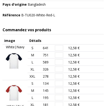
Pays d'origine
Bangladesh
Référence
B-TU020-White-Red-L
Commandez vos produits
image
Détails
White|Navy
S
641
12,58 €
M
751
12,58 €
L
589
12,58 €
XL
326
12,58 €
XXL
278
12,58 €
S
134
12,58 €
M
145
12,58 €
L
195
12,58 €
XL
181
12,58 €