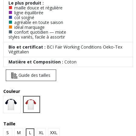
Le plus produit :
■
maille douce et régulière
■
ligne équilibrée
■
col soigné
■
agréable en toute saison
■
idéal marquage
■
confort quotidien — mixte
styles variés, facile à assortir
Bio et certificat :
BCI Fair Working Conditions Oeko-Tex
Végétalien
Matière et Composition :
Coton
Guide des tailles
Couleur
White|Red
White|Navy
Taille
S
M
L
XL
XXL