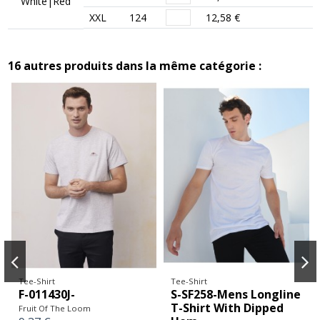
White|Red
XXL
124
12,58 €
16 autres produits dans la même catégorie :
Tee-Shirt
Tee-Shirt
F-011430J-
S-SF258-Mens Longline
T-Shirt With Dipped
Fruit Of The Loom