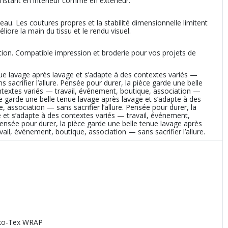
onstant en intérieur comme en extérieur.
au. Les coutures propres et la stabilité dimensionnelle limitent
iore la main du tissu et le rendu visuel.
ation. Compatible impression et broderie pour vos projets de
nue lavage après lavage et s’adapte à des contextes variés —
 sacrifier l’allure. Pensée pour durer, la pièce garde une belle
ntextes variés — travail, événement, boutique, association —
èce garde une belle tenue lavage après lavage et s’adapte à des
 association — sans sacrifier l’allure. Pensée pour durer, la
 et s’adapte à des contextes variés — travail, événement,
 Pensée pour durer, la pièce garde une belle tenue lavage après
ail, événement, boutique, association — sans sacrifier l’allure.
eko-Tex WRAP