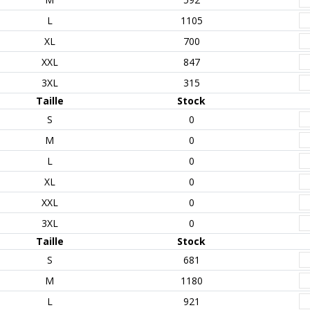
L
1105
XL
700
XXL
847
3XL
315
Taille
Stock
S
0
M
0
L
0
XL
0
XXL
0
3XL
0
Taille
Stock
S
681
M
1180
L
921