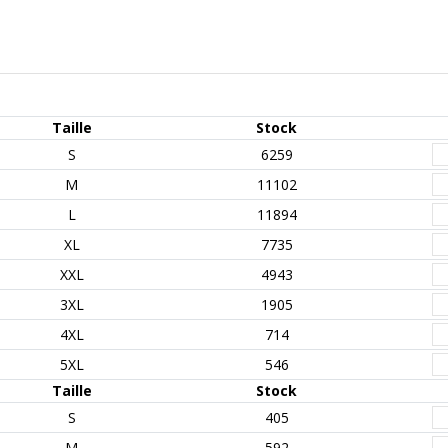
Taille
Stock
S
6259
M
11102
L
11894
XL
7735
XXL
4943
3XL
1905
4XL
714
5XL
546
Taille
Stock
S
405
M
592