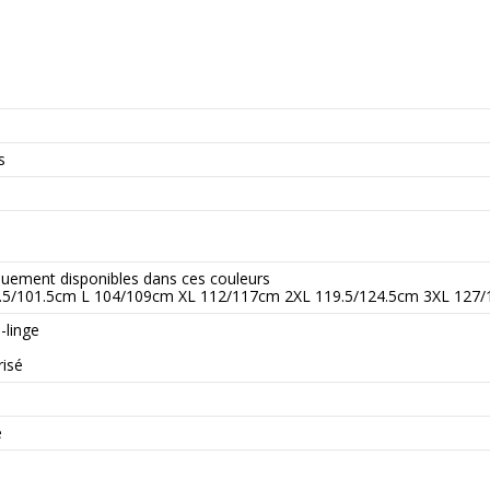
s
quement disponibles dans ces couleurs
.5/101.5cm L 104/109cm XL 112/117cm 2XL 119.5/124.5cm 3XL 127
-linge
isé
e