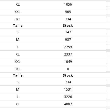
XL
1056
XXL
565
3XL
734
Taille
Stock
S
747
M
937
L
2759
XL
2337
XXL
1049
3XL
0
Taille
Stock
S
734
M
1531
L
3226
XL
4007