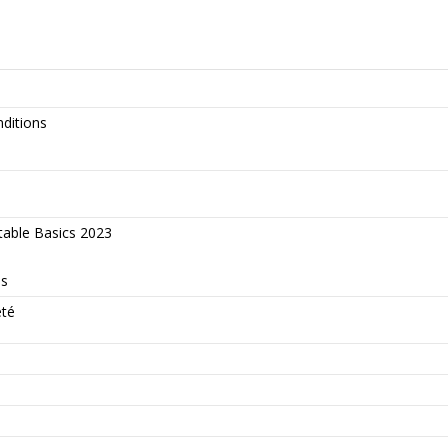
nditions
table Basics 2023
ds
eté