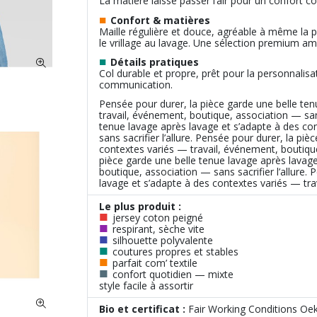
La matière laisse passer l’air pour un confort c
■
Confort & matières
Maille régulière et douce, agréable à même la pe
le vrillage au lavage. Une sélection premium amél
■
Détails pratiques
Col durable et propre, prêt pour la personnalis
communication.
Pensée pour durer, la pièce garde une belle te
travail, événement, boutique, association — sans
tenue lavage après lavage et s’adapte à des co
sans sacrifier l’allure. Pensée pour durer, la pi
contextes variés — travail, événement, boutique,
pièce garde une belle tenue lavage après lavage
boutique, association — sans sacrifier l’allure.
lavage et s’adapte à des contextes variés — trav
Le plus produit :
■
jersey coton peigné
■
respirant, sèche vite
■
silhouette polyvalente
■
coutures propres et stables
■
parfait com’ textile
■
confort quotidien — mixte
style facile à assortir
Bio et certificat :
Fair Working Conditions O