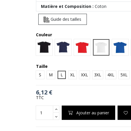
Matière et Composition :
Coton
Guide des tailles
Couleur
White
Black
Navy
Red
Royal
Taille
S
M
L
XL
XXL
3XL
4XL
5XL
6,12 €
TTC
Ajouter au panier