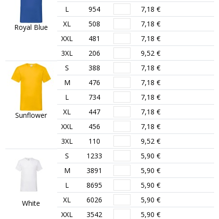
L
954
7,18 €
XL
508
7,18 €
Royal Blue
XXL
481
7,18 €
3XL
206
9,52 €
S
388
7,18 €
M
476
7,18 €
L
734
7,18 €
XL
447
7,18 €
Sunflower
XXL
456
7,18 €
3XL
110
9,52 €
S
1233
5,90 €
M
3891
5,90 €
L
8695
5,90 €
XL
6026
5,90 €
White
XXL
3542
5,90 €