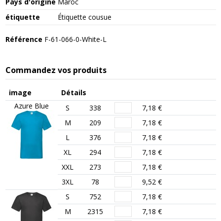
Pays d'origine
Maroc
étiquette
Étiquette cousue
Référence
F-61-066-0-White-L
Commandez vos produits
image
Détails
Azure Blue
S
338
7,18 €
M
209
7,18 €
L
376
7,18 €
XL
294
7,18 €
XXL
273
7,18 €
3XL
78
9,52 €
S
752
7,18 €
M
2315
7,18 €