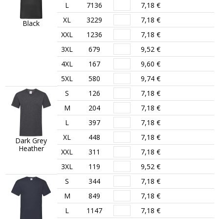
L
7136
7,18 €
XL
3229
7,18 €
Black
XXL
1236
7,18 €
3XL
679
9,52 €
4XL
167
9,60 €
5XL
580
9,74 €
S
126
7,18 €
M
204
7,18 €
L
397
7,18 €
XL
448
7,18 €
Dark Grey
Heather
XXL
311
7,18 €
3XL
119
9,52 €
S
344
7,18 €
M
849
7,18 €
L
1147
7,18 €