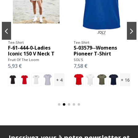
Tee-Shirt
Tee-Shirt
F-61-444-0-Ladies
S-03579--Womens
Iconic 150 V Neck T
Pioneer T-Shirt
Fruit Of The Loom
SOL'S
5,93 €
7,58 €
+ 4
+ 16
Inscrivez-vous à notre newsletter et