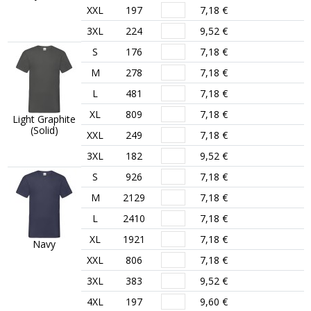
XXL
197
7,18 €
3XL
224
9,52 €
S
176
7,18 €
M
278
7,18 €
L
481
7,18 €
XL
809
7,18 €
Light Graphite
(Solid)
XXL
249
7,18 €
3XL
182
9,52 €
S
926
7,18 €
M
2129
7,18 €
L
2410
7,18 €
XL
1921
7,18 €
Navy
XXL
806
7,18 €
3XL
383
9,52 €
4XL
197
9,60 €