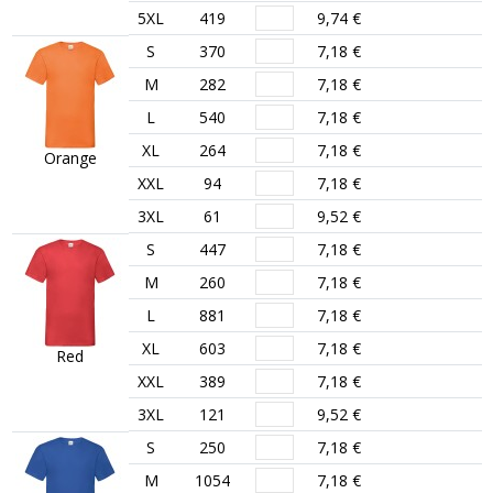
5XL
419
9,74 €
S
370
7,18 €
M
282
7,18 €
L
540
7,18 €
XL
264
7,18 €
Orange
XXL
94
7,18 €
3XL
61
9,52 €
S
447
7,18 €
M
260
7,18 €
L
881
7,18 €
XL
603
7,18 €
Red
XXL
389
7,18 €
3XL
121
9,52 €
S
250
7,18 €
M
1054
7,18 €