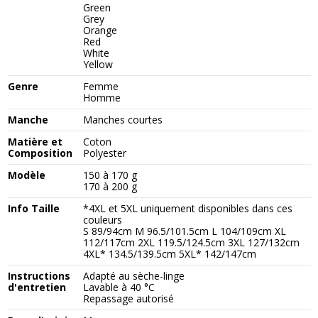
Green
Grey
Orange
Red
White
Yellow
Genre
Femme
Homme
Manche
Manches courtes
Matière et
Coton
Composition
Polyester
Modèle
150 à 170 g
170 à 200 g
Info Taille
*4XL et 5XL uniquement disponibles dans ces
couleurs
S 89/94cm M 96.5/101.5cm L 104/109cm XL
112/117cm 2XL 119.5/124.5cm 3XL 127/132cm
4XL* 134.5/139.5cm 5XL* 142/147cm
Instructions
Adapté au sèche-linge
d'entretien
Lavable à 40 °C
Repassage autorisé