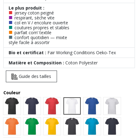
Le plus produit :
■
jersey coton peigné
■
respirant, sèche vite
■
col en V / encolure ouverte
■
coutures propres et stables
■
parfait com’ textile
■
confort quotidien — mixte
style facile à assortir
Bio et certificat :
Fair Working Conditions Oeko-Tex
Matière et Composition :
Coton Polyester
Guide des tailles
Couleur
White
Black
Navy
Red
Royal Blue
Heather Gre
Orange
Kelly Green
Sunflower
Dark Grey Heather
Azure Blue
Deep Navy