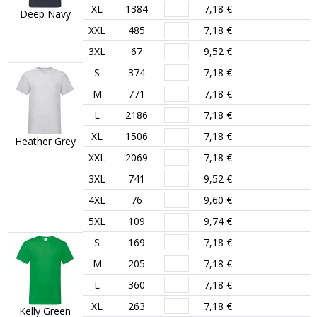
XL
1384
7,18 €
Deep Navy
XXL
485
7,18 €
3XL
67
9,52 €
S
374
7,18 €
M
771
7,18 €
L
2186
7,18 €
XL
1506
7,18 €
Heather Grey
XXL
2069
7,18 €
3XL
741
9,52 €
4XL
76
9,60 €
5XL
109
9,74 €
S
169
7,18 €
M
205
7,18 €
L
360
7,18 €
XL
263
7,18 €
Kelly Green