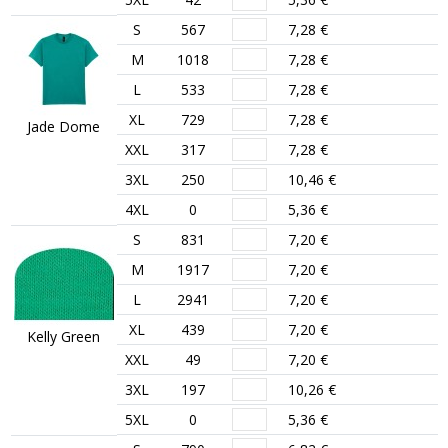
S
567
7,28 €
M
1018
7,28 €
L
533
7,28 €
XL
729
7,28 €
Jade Dome
XXL
317
7,28 €
3XL
250
10,46 €
4XL
0
5,36 €
S
831
7,20 €
M
1917
7,20 €
L
2941
7,20 €
XL
439
7,20 €
Kelly Green
XXL
49
7,20 €
3XL
197
10,26 €
5XL
0
5,36 €