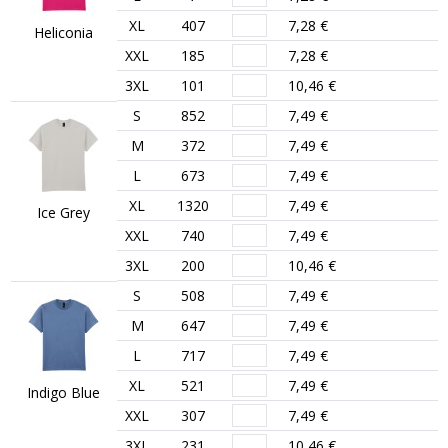
XL
407
7,28 €
Heliconia
XXL
185
7,28 €
3XL
101
10,46 €
S
852
7,49 €
M
372
7,49 €
L
673
7,49 €
XL
1320
7,49 €
Ice Grey
XXL
740
7,49 €
3XL
200
10,46 €
S
508
7,49 €
M
647
7,49 €
L
717
7,49 €
XL
521
7,49 €
Indigo Blue
XXL
307
7,49 €
3XL
231
10,46 €