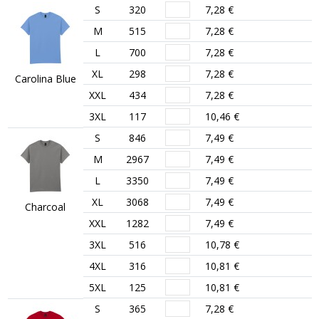
S
320
7,28 €
M
515
7,28 €
L
700
7,28 €
XL
298
7,28 €
Carolina Blue
XXL
434
7,28 €
3XL
117
10,46 €
S
846
7,49 €
M
2967
7,49 €
L
3350
7,49 €
XL
3068
7,49 €
Charcoal
XXL
1282
7,49 €
3XL
516
10,78 €
4XL
316
10,81 €
5XL
125
10,81 €
S
365
7,28 €