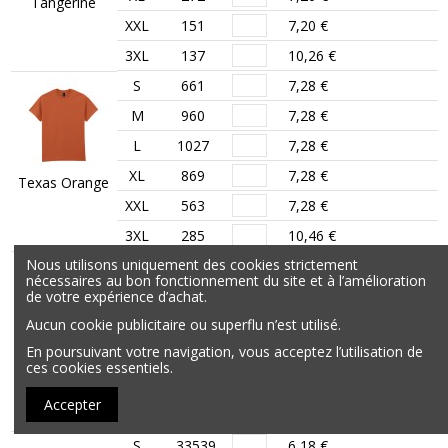
Tangerine
XXL
151
7,20 €
3XL
137
10,26 €
S
661
7,28 €
M
960
7,28 €
L
1027
7,28 €
XL
869
7,28 €
Texas Orange
XXL
563
7,28 €
3XL
285
10,46 €
Nous utilisons uniquement des cookies strictement
S
167
7,13 €
nécessaires au bon fonctionnement du site et à l’amélioration
M
497
7,13 €
de votre expérience d’achat.
Aucun cookie publicitaire ou superflu n’est utilisé.
L
662
7,13 €
En poursuivant votre navigation, vous acceptez l’utilisation de
XL
308
7,13 €
Vegas Gold
ces cookies essentiels.
XXL
105
7,13 €
Accepter
3XL
129
10,25 €
S
33539
6,18 €