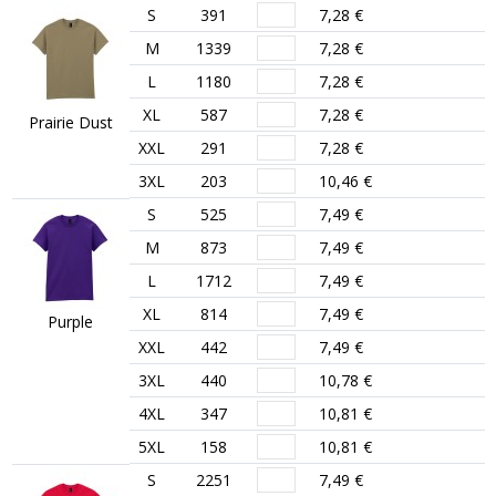
S
391
7,28 €
M
1339
7,28 €
L
1180
7,28 €
XL
587
7,28 €
Prairie Dust
XXL
291
7,28 €
3XL
203
10,46 €
S
525
7,49 €
M
873
7,49 €
L
1712
7,49 €
XL
814
7,49 €
Purple
XXL
442
7,49 €
3XL
440
10,78 €
4XL
347
10,81 €
5XL
158
10,81 €
S
2251
7,49 €