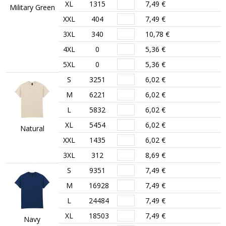
XL
1315
7,49 €
Military Green
XXL
404
7,49 €
3XL
340
10,78 €
4XL
0
5,36 €
5XL
0
5,36 €
S
3251
6,02 €
M
6221
6,02 €
L
5832
6,02 €
XL
5454
6,02 €
Natural
XXL
1435
6,02 €
3XL
312
8,69 €
S
9351
7,49 €
M
16928
7,49 €
L
24484
7,49 €
XL
18503
7,49 €
Navy