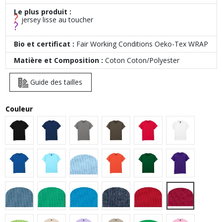
Le plus produit :
?
jersey lisse au toucher
?
Bio et certificat :
Fair Working Conditions Oeko-Tex WRAP
Matière et Composition :
Coton Coton/Polyester
Guide des tailles
Couleur
Black
Navy
Charcoal
Olive
Red
White
Royal
Sky
Light Blue
Orange
Forest Green
Purple
Cardinal Red
Indigo Blue
Kelly Green
Sapphire
Heather Navy
Cherry Red