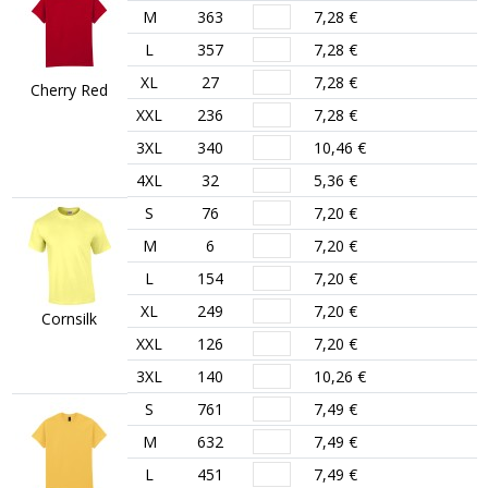
M
363
7,28 €
L
357
7,28 €
XL
27
7,28 €
Cherry Red
XXL
236
7,28 €
3XL
340
10,46 €
4XL
32
5,36 €
S
76
7,20 €
M
6
7,20 €
L
154
7,20 €
XL
249
7,20 €
Cornsilk
XXL
126
7,20 €
3XL
140
10,26 €
S
761
7,49 €
M
632
7,49 €
L
451
7,49 €