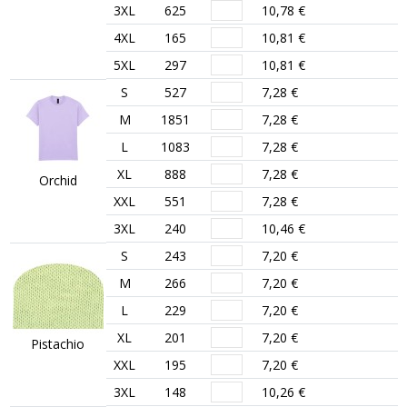
3XL
625
10,78 €
4XL
165
10,81 €
5XL
297
10,81 €
S
527
7,28 €
M
1851
7,28 €
L
1083
7,28 €
XL
888
7,28 €
Orchid
XXL
551
7,28 €
3XL
240
10,46 €
S
243
7,20 €
M
266
7,20 €
L
229
7,20 €
XL
201
7,20 €
Pistachio
XXL
195
7,20 €
3XL
148
10,26 €