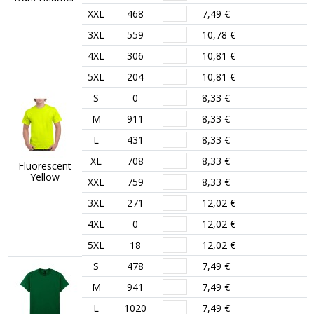
XXL
468
7,49 €
3XL
559
10,78 €
4XL
306
10,81 €
5XL
204
10,81 €
S
0
8,33 €
M
911
8,33 €
L
431
8,33 €
XL
708
8,33 €
Fluorescent
Yellow
XXL
759
8,33 €
3XL
271
12,02 €
4XL
0
12,02 €
5XL
18
12,02 €
S
478
7,49 €
M
941
7,49 €
L
1020
7,49 €