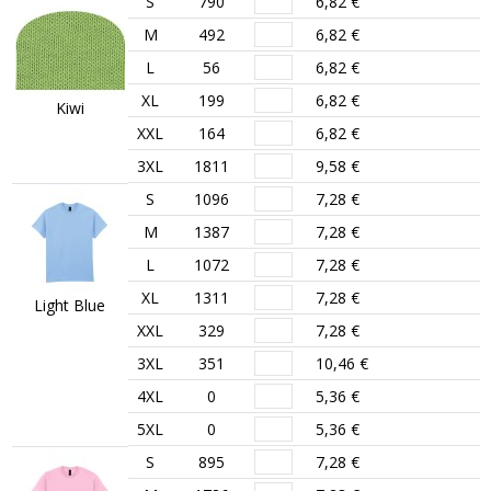
S
790
6,82 €
M
492
6,82 €
L
56
6,82 €
XL
199
6,82 €
Kiwi
XXL
164
6,82 €
3XL
1811
9,58 €
S
1096
7,28 €
M
1387
7,28 €
L
1072
7,28 €
XL
1311
7,28 €
Light Blue
XXL
329
7,28 €
3XL
351
10,46 €
4XL
0
5,36 €
5XL
0
5,36 €
S
895
7,28 €