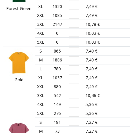
XL
1320
7,49 €
Forest Green
XXL
1085
7,49 €
3XL
2147
10,78 €
4XL
0
10,03 €
5XL
0
10,03 €
S
865
7,49 €
M
1886
7,49 €
L
780
7,49 €
XL
1037
7,49 €
Gold
XXL
880
7,49 €
3XL
542
10,46 €
4XL
149
5,36 €
5XL
276
5,36 €
S
181
7,27 €
M
73
7,27 €