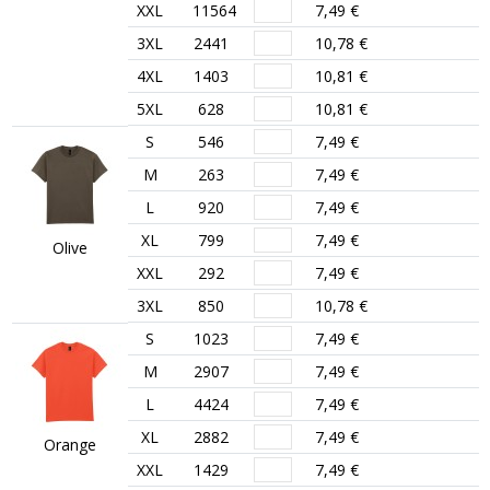
XXL
11564
7,49 €
3XL
2441
10,78 €
4XL
1403
10,81 €
5XL
628
10,81 €
S
546
7,49 €
M
263
7,49 €
L
920
7,49 €
XL
799
7,49 €
Olive
XXL
292
7,49 €
3XL
850
10,78 €
S
1023
7,49 €
M
2907
7,49 €
L
4424
7,49 €
XL
2882
7,49 €
Orange
XXL
1429
7,49 €