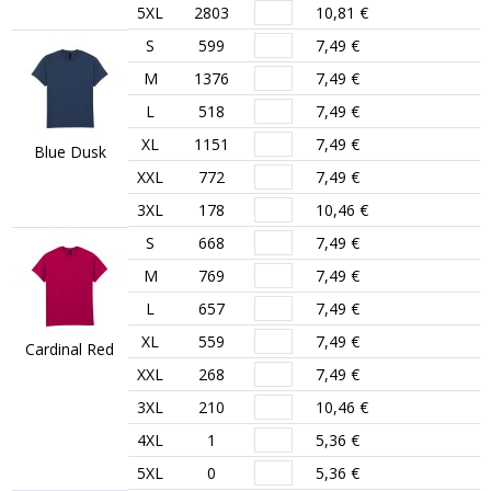
5XL
2803
10,81 €
S
599
7,49 €
M
1376
7,49 €
L
518
7,49 €
XL
1151
7,49 €
Blue Dusk
XXL
772
7,49 €
3XL
178
10,46 €
S
668
7,49 €
M
769
7,49 €
L
657
7,49 €
XL
559
7,49 €
Cardinal Red
XXL
268
7,49 €
3XL
210
10,46 €
4XL
1
5,36 €
5XL
0
5,36 €