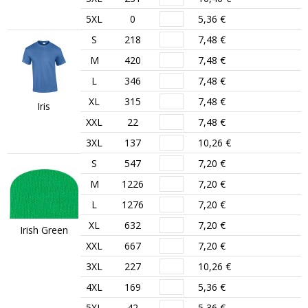
5XL
0
5,36 €
S
218
7,48 €
M
420
7,48 €
L
346
7,48 €
XL
315
7,48 €
Iris
XXL
22
7,48 €
3XL
137
10,26 €
S
547
7,20 €
M
1226
7,20 €
L
1276
7,20 €
XL
632
7,20 €
Irish Green
XXL
667
7,20 €
3XL
227
10,26 €
4XL
169
5,36 €
5XL
42
5,36 €