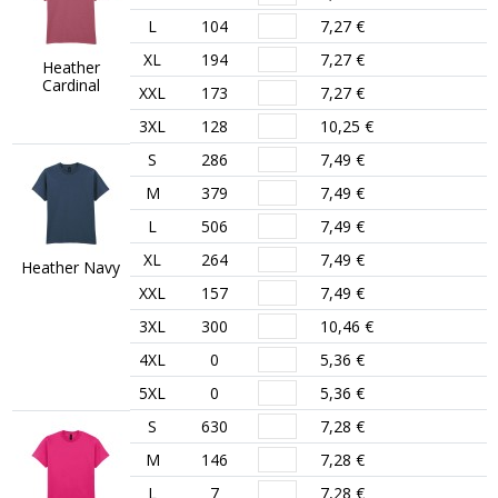
L
104
7,27 €
XL
194
7,27 €
Heather
Cardinal
XXL
173
7,27 €
3XL
128
10,25 €
S
286
7,49 €
M
379
7,49 €
L
506
7,49 €
XL
264
7,49 €
Heather Navy
XXL
157
7,49 €
3XL
300
10,46 €
4XL
0
5,36 €
5XL
0
5,36 €
S
630
7,28 €
M
146
7,28 €
L
7
7,28 €