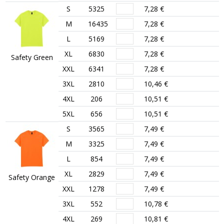
S
5325
7,28 €
M
16435
7,28 €
L
5169
7,28 €
XL
6830
7,28 €
Safety Green
XXL
6341
7,28 €
3XL
2810
10,46 €
4XL
206
10,51 €
5XL
656
10,51 €
S
3565
7,49 €
M
3325
7,49 €
L
854
7,49 €
XL
2829
7,49 €
Safety Orange
XXL
1278
7,49 €
3XL
552
10,78 €
4XL
269
10,81 €