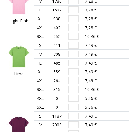
M
1786
7,28 €
L
1692
7,28 €
XL
938
7,28 €
Light Pink
XXL
402
7,28 €
3XL
252
10,46 €
S
411
7,49 €
M
708
7,49 €
L
485
7,49 €
XL
559
7,49 €
Lime
XXL
264
7,49 €
3XL
315
10,46 €
4XL
0
5,36 €
5XL
0
5,36 €
S
1187
7,49 €
M
2008
7,49 €