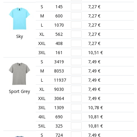
S
145
7,27 €
M
600
7,27 €
L
1070
7,27 €
XL
562
7,27 €
Sky
XXL
408
7,27 €
3XL
161
10,51 €
S
3419
7,49 €
M
8053
7,49 €
L
11937
7,49 €
XL
9030
7,49 €
Sport Grey
XXL
3064
7,49 €
3XL
1309
10,78 €
4XL
690
10,81 €
5XL
325
10,81 €
S
724
7,49 €