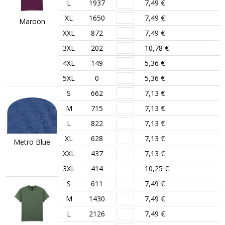
L
1937
7,49 €
XL
1650
7,49 €
Maroon
XXL
872
7,49 €
3XL
202
10,78 €
4XL
149
5,36 €
5XL
0
5,36 €
S
662
7,13 €
M
715
7,13 €
L
822
7,13 €
XL
628
7,13 €
Metro Blue
XXL
437
7,13 €
3XL
414
10,25 €
S
611
7,49 €
M
1430
7,49 €
L
2126
7,49 €