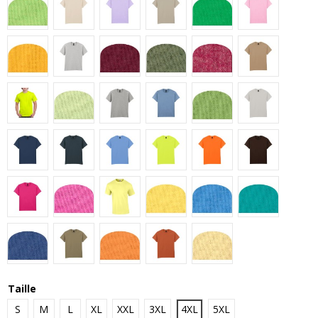
Lime
Natural
Orchid
Sand
Irish Green
Light Pink
Gold
Ash
Maroon
Military Green
Heather Cardinal
Tan
Fluorescent Yellow
Pistachio
Sport Grey
Stone Blue
Kiwi
Ice Grey
Blue Dusk
Dark Heather
Carolina Blue
Safety Green
Safety Orange
Dark Chocol
Heliconia
Azalea
Cornsilk
Daisy
Iris
Jade Dome
Metro Blue
Prairie Dust
Tangerine
Texas Orange
Vegas Gold
Taille
S
M
L
XL
XXL
3XL
4XL
5XL