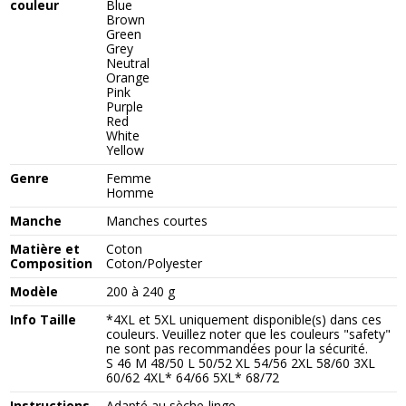
couleur
Blue
Brown
Green
Grey
Neutral
Orange
Pink
Purple
Red
White
Yellow
Genre
Femme
Homme
Manche
Manches courtes
Matière et
Coton
Composition
Coton/Polyester
Modèle
200 à 240 g
Info Taille
*4XL et 5XL uniquement disponible(s) dans ces
couleurs. Veuillez noter que les couleurs "safety"
ne sont pas recommandées pour la sécurité.
S 46 M 48/50 L 50/52 XL 54/56 2XL 58/60 3XL
60/62 4XL* 64/66 5XL* 68/72
Instructions
Adapté au sèche-linge