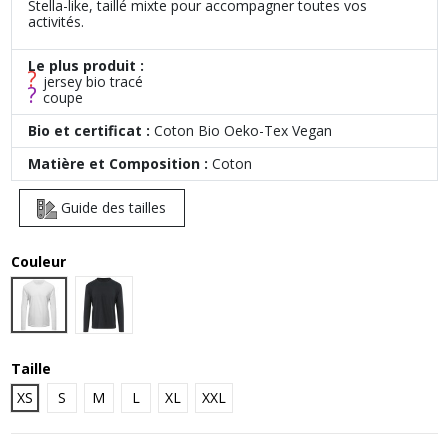
Stella-like, taillé mixte pour accompagner toutes vos
activités.
Le plus produit :
?
jersey bio tracé
?
coupe
Bio et certificat :
Coton Bio Oeko-Tex Vegan
Matière et Composition :
Coton
Guide des tailles
Couleur
Arctic White
Jet Black
Taille
XS
S
M
L
XL
XXL