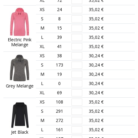
XL
72
35,02 €
XS
24
35,02 €
S
8
35,02 €
M
15
35,02 €
L
39
35,02 €
Electric Pink
Melange
XL
41
35,02 €
XS
38
30,24 €
S
173
30,24 €
M
19
30,24 €
L
0
30,24 €
Grey Melange
XL
69
30,24 €
XS
108
35,02 €
S
291
35,02 €
M
272
35,02 €
L
161
35,02 €
Jet Black