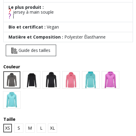
Le plus produit :
?
jersey à main souple
?
l
Bio et certificat :
Vegan
Matière et Composition :
Polyester Élasthanne
Guide des tailles
Couleur
Grey Melange
Jet Black
Black Slate Melange
Electric Pink Melange
Ocean Melange
Raspberry M
Ocean Blue Melange
Taille
XS
S
M
L
XL