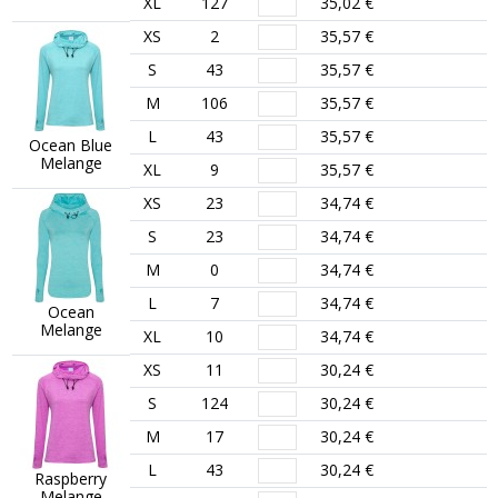
XL
127
35,02 €
XS
2
35,57 €
S
43
35,57 €
M
106
35,57 €
L
43
35,57 €
Ocean Blue
Melange
XL
9
35,57 €
XS
23
34,74 €
S
23
34,74 €
M
0
34,74 €
L
7
34,74 €
Ocean
Melange
XL
10
34,74 €
XS
11
30,24 €
S
124
30,24 €
M
17
30,24 €
L
43
30,24 €
Raspberry
Melange