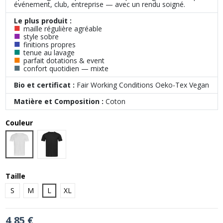
événement, club, entreprise — avec un rendu soigné.
Le plus produit :
■
maille régulière agréable
■
style sobre
■
finitions propres
■
tenue au lavage
■
parfait dotations & event
■
confort quotidien — mixte
Bio et certificat :
Fair Working Conditions Oeko-Tex Vegan
Matière et Composition :
Coton
Couleur
White
Black Opal
Taille
S
M
L
XL
4,85 €