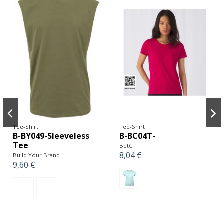
Tee-Shirt
Tee-Shirt
B-BY049-Sleeveless
B-BC04T-
Tee
BetC
8,04 €
Build Your Brand
9,60 €