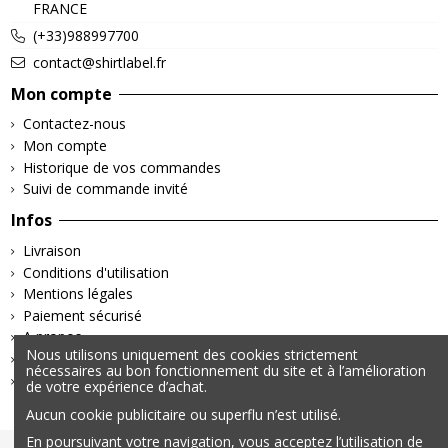
FRANCE
(+33)988997700
contact@shirtlabel.fr
Mon compte
Contactez-nous
Mon compte
Historique de vos commandes
Suivi de commande invité
Infos
Livraison
Conditions d'utilisation
Mentions légales
Paiement sécurisé
A propos
Nous utilisons uniquement des cookies strictement
Retours & Remboursements
nécessaires au bon fonctionnement du site et à l’amélioration
Politique de confidentialité
de votre expérience d’achat.
Aucun cookie publicitaire ou superflu n’est utilisé.
En poursuivant votre navigation, vous acceptez l’utilisation de