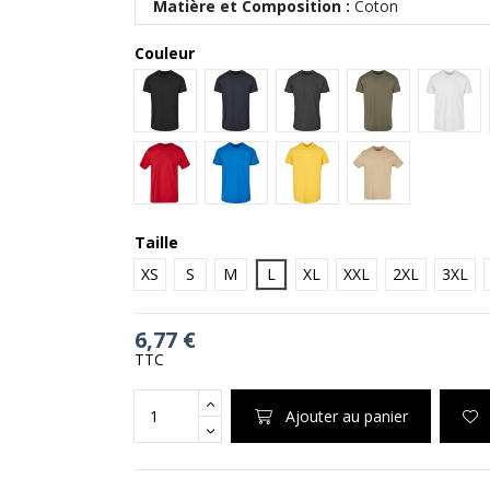
Matière et Composition :
Coton
Couleur
Black
Navy
Charcoal
Olive
White
City Red
Cobaltblue
Taxi Yellow
U. Beige
Taille
XS
S
M
L
XL
XXL
2XL
3XL
6,77 €
TTC
Ajouter au panier