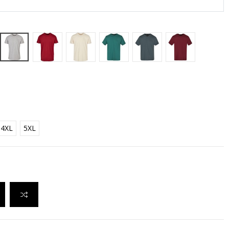
Heather Grey
Burgundy
Sand
Green
Bottle Green
Cherry
4XL
5XL