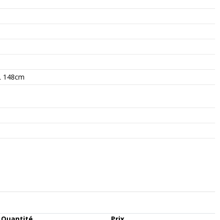
L 148cm
Quantité
Prix