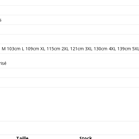
s
m M 103cm L 109cm XL 115cm 2XL 121cm 3XL 130cm 4XL 139cm 5X
isé
Taille
Stock