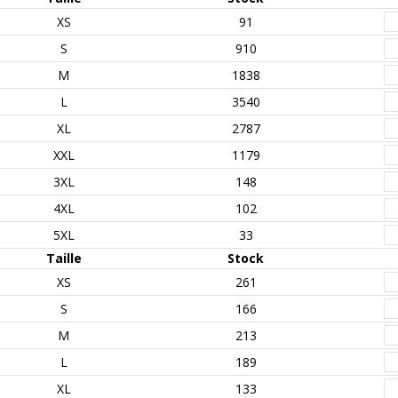
XS
91
S
910
M
1838
L
3540
XL
2787
XXL
1179
3XL
148
4XL
102
5XL
33
Taille
Stock
XS
261
S
166
M
213
L
189
XL
133