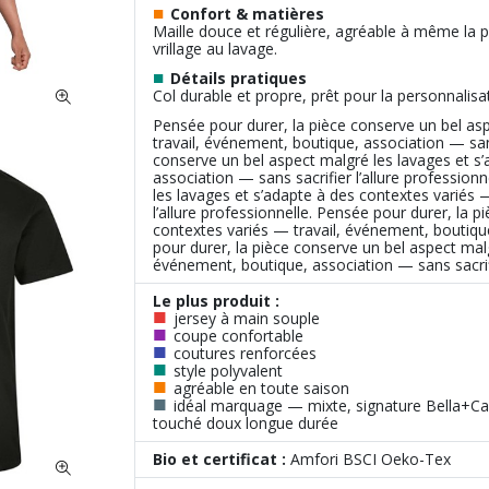
■
Confort & matières
Maille douce et régulière, agréable à même la p
vrillage au lavage.
■
Détails pratiques
Col durable et propre, prêt pour la personnalisa
Pensée pour durer, la pièce conserve un bel as
travail, événement, boutique, association — sans
conserve un bel aspect malgré les lavages et s
association — sans sacrifier l’allure profession
les lavages et s’adapte à des contextes variés 
l’allure professionnelle. Pensée pour durer, la 
contextes variés — travail, événement, boutique,
pour durer, la pièce conserve un bel aspect malg
événement, boutique, association — sans sacrifie
Le plus produit :
■
jersey à main souple
■
coupe confortable
■
coutures renforcées
■
style poly­valent
■
agréable en toute saison
■
idéal marquage — mixte, signature Bella+C
touché doux longue durée
Bio et certificat :
Amfori BSCI Oeko-Tex