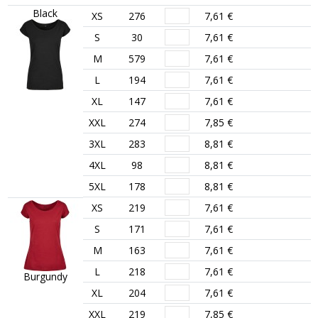
Black
XS
276
7,61 €
S
30
7,61 €
M
579
7,61 €
L
194
7,61 €
XL
147
7,61 €
XXL
274
7,85 €
3XL
283
8,81 €
4XL
98
8,81 €
5XL
178
8,81 €
XS
219
7,61 €
S
171
7,61 €
M
163
7,61 €
L
218
7,61 €
Burgundy
XL
204
7,61 €
XXL
219
7,85 €