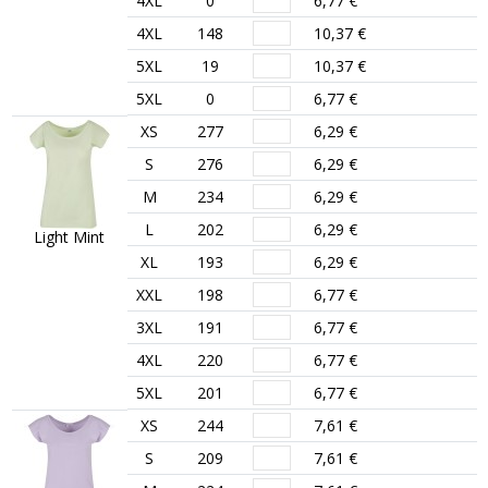
4XL
0
6,77 €
4XL
148
10,37 €
5XL
19
10,37 €
5XL
0
6,77 €
XS
277
6,29 €
S
276
6,29 €
M
234
6,29 €
L
202
6,29 €
Light Mint
XL
193
6,29 €
XXL
198
6,77 €
3XL
191
6,77 €
4XL
220
6,77 €
5XL
201
6,77 €
XS
244
7,61 €
S
209
7,61 €