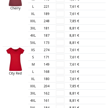
L
221
7,61 €
Cherry
XL
189
7,61 €
XXL
248
7,85 €
3XL
181
8,81 €
4XL
187
8,81 €
5XL
173
8,81 €
XS
274
7,61 €
S
171
7,61 €
M
149
7,61 €
L
168
7,61 €
City Red
XL
180
7,61 €
XXL
204
7,85 €
3XL
162
8,81 €
4XL
161
8,81 €
5XL
184
8,81 €