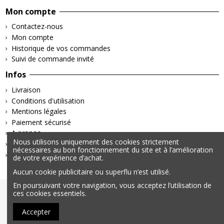
Mon compte
Contactez-nous
Mon compte
Historique de vos commandes
Suivi de commande invité
Infos
Livraison
Conditions d'utilisation
Mentions légales
Paiement sécurisé
A propos
Nous utilisons uniquement des cookies strictement
Retours & Remboursements
nécessaires au bon fonctionnement du site et à l’amélioration
Politique de confidentialité
de votre expérience d’achat.
Aucun cookie publicitaire ou superflu n’est utilisé.
En poursuivant votre navigation, vous acceptez l’utilisation de
© 2025 – Tous droits réservés | Données personnelles &
ces cookies essentiels.
Cookies | Mentions légales
Accepter