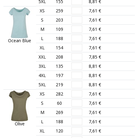
5XL
155
8,81 €
XS
259
7,61 €
S
203
7,61 €
M
109
7,61 €
L
188
7,61 €
Ocean Blue
XL
154
7,61 €
XXL
208
7,85 €
3XL
135
8,81 €
4XL
197
8,81 €
5XL
219
8,81 €
XS
282
7,61 €
S
60
7,61 €
M
269
7,61 €
L
188
7,61 €
Olive
XL
120
7,61 €