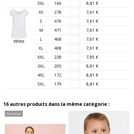
5XL
166
8,81 €
XS
278
7,61 €
S
476
7,61 €
M
471
7,61 €
L
468
7,61 €
White
XL
408
7,61 €
XXL
238
7,85 €
3XL
205
8,81 €
4XL
172
8,81 €
5XL
179
8,81 €
16 autres produits dans la même catégorie :
Nouveau