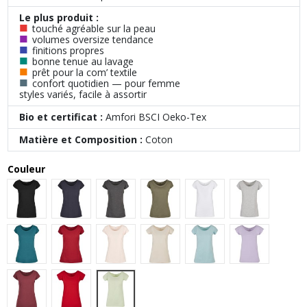
Le plus produit :
■
touché agréable sur la peau
■
volumes oversize tendance
■
finitions propres
■
bonne tenue au lavage
■
prêt pour la com’ textile
■
confort quotidien — pour femme
styles variés, facile à assortir
Bio et certificat :
Amfori BSCI Oeko-Tex
Matière et Composition :
Coton
Couleur
Black
Navy
Charcoal
Olive
White
Heather Gre
Teal
Burgundy
Pink
Sand
Ocean Blue
Lilac
Light Mint
Cherry
City Red