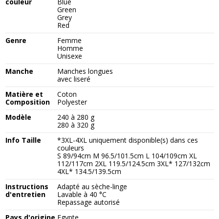
couleur
Blue
Green
Grey
Red
Genre
Femme
Homme
Unisexe
Manche
Manches longues
avec liseré
Matière et
Coton
Composition
Polyester
Modèle
240 à 280 g
280 à 320 g
Info Taille
*3XL-4XL uniquement disponible(s) dans ces
couleurs
S 89/94cm M 96.5/101.5cm L 104/109cm XL
112/117cm 2XL 119.5/124.5cm 3XL* 127/132cm
4XL* 134.5/139.5cm
Instructions
Adapté au sèche-linge
d'entretien
Lavable à 40 °C
Repassage autorisé
Pays d'origine
Egypte