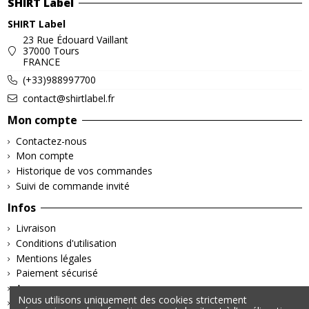
SHIRT Label
SHIRT Label
23 Rue Édouard Vaillant
37000 Tours
FRANCE
(+33)988997700
contact@shirtlabel.fr
Mon compte
Contactez-nous
Mon compte
Historique de vos commandes
Suivi de commande invité
Infos
Livraison
Conditions d'utilisation
Mentions légales
Paiement sécurisé
A propos
Nous utilisons uniquement des cookies strictement
Retours & Remboursements