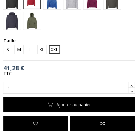
Black
Royal Blue
Heather Grey
Burgundy
Charcoal (Sol
Deep Navy
Classic Olive
Taille
S
M
L
XL
XXL
41,28 €
TTC
Ajouter au panier