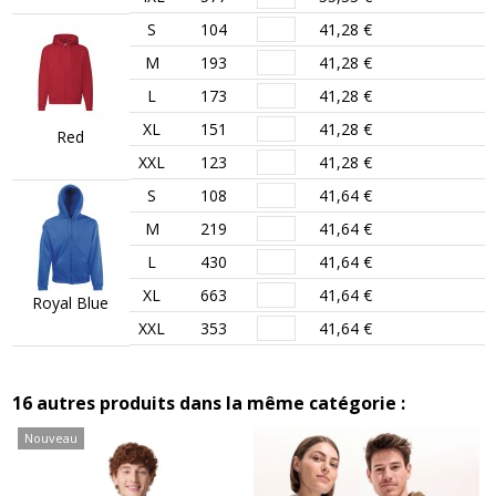
S
104
41,28 €
M
193
41,28 €
L
173
41,28 €
XL
151
41,28 €
Red
XXL
123
41,28 €
S
108
41,64 €
M
219
41,64 €
L
430
41,64 €
XL
663
41,64 €
Royal Blue
XXL
353
41,64 €
16 autres produits dans la même catégorie :
Nouveau