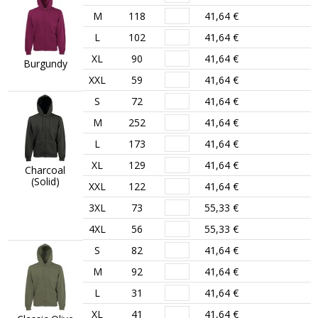
M
118
41,64 €
L
102
41,64 €
XL
90
41,64 €
Burgundy
XXL
59
41,64 €
S
72
41,64 €
M
252
41,64 €
L
173
41,64 €
XL
129
41,64 €
Charcoal
(Solid)
XXL
122
41,64 €
3XL
73
55,33 €
4XL
56
55,33 €
S
82
41,64 €
M
92
41,64 €
L
31
41,64 €
XL
41
41,64 €