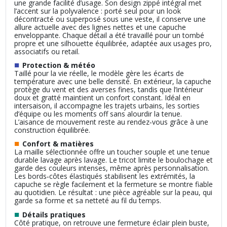
une grande facilité d’usage. Son design zippé intégral met
l’accent sur la polyvalence : porté seul pour un look
décontracté ou superposé sous une veste, il conserve une
allure actuelle avec des lignes nettes et une capuche
enveloppante. Chaque détail a été travaillé pour un tombé
propre et une silhouette équilibrée, adaptée aux usages pro,
associatifs ou retail.
■
Protection & météo
Taillé pour la vie réelle, le modèle gère les écarts de
température avec une belle densité. En extérieur, la capuche
protège du vent et des averses fines, tandis que l’intérieur
doux et gratté maintient un confort constant. Idéal en
intersaison, il accompagne les trajets urbains, les sorties
d’équipe ou les moments off sans alourdir la tenue.
L’aisance de mouvement reste au rendez‑vous grâce à une
construction équilibrée.
■
Confort & matières
La maille sélectionnée offre un toucher souple et une tenue
durable lavage après lavage. Le tricot limite le boulochage et
garde des couleurs intenses, même après personnalisation.
Les bords‑côtes élastiqués stabilisent les extrémités, la
capuche se règle facilement et la fermeture se montre fiable
au quotidien. Le résultat : une pièce agréable sur la peau, qui
garde sa forme et sa netteté au fil du temps.
■
Détails pratiques
Côté pratique, on retrouve une fermeture éclair plein buste,