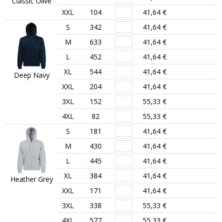
Classic Olive
XXL
104
41,64 €
S
342
41,64 €
M
633
41,64 €
L
452
41,64 €
XL
544
41,64 €
Deep Navy
XXL
204
41,64 €
3XL
152
55,33 €
4XL
82
55,33 €
S
181
41,64 €
M
430
41,64 €
L
445
41,64 €
XL
384
41,64 €
Heather Grey
XXL
171
41,64 €
3XL
338
55,33 €
4XL
577
55,33 €