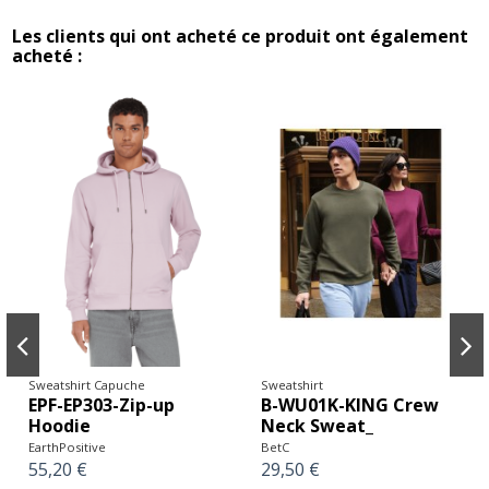
Les clients qui ont acheté ce produit ont également
acheté :
Sweatshirt Capuche
Sweatshirt
EPF-EP303-Zip-up
B-WU01K-KING Crew
Hoodie
Neck Sweat_
EarthPositive
BetC
55,20 €
29,50 €